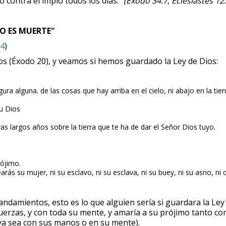
do contra el impío todos los días.”
(Exodo 34:7, Eclesiastes 12
DO ES MUERTE"
:4
)
(Éxodo 20), y veamos si hemos guardado la Ley de Dios:
ura alguna. de las cosas que hay arriba en el cielo, ni abajo en la tie
u Dios
as largos años sobre la tierra que te ha de dar el Señor Dios tuyo.
rójimo.
arás su mujer, ni su esclavo, ni su esclava, ni su buey, ni su asno, ni
damientos, esto es lo que alguien sería si guardara la Ley
uerzas, y con toda su mente, y amaría a su prójimo tanto co
ya sea con sus manos o en su mente).