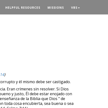
HELPFUL RESOURCES
MISSIONS
VBS
:14
)
s corrupto y él mismo debe ser castigado.
ia. Eran crímenes sin resolver. Si Dios
 bueno y justo, Él debe estar enojado con
a enseñanza de la Biblia-que Dios " de
con toda cosa encubierta, sea buena o sea