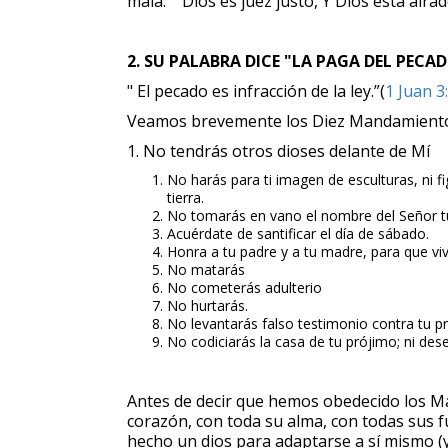
mala." "Dios es juez justo, Y Dios está aira
2. SU PALABRA DICE "LA PAGA DEL PECA
" El pecado es infracción de la ley.”(
1 Juan 3
Veamos brevemente los Diez Mandamientos 
1. No tendrás otros dioses delante de Mí
No harás para ti imagen de esculturas, ni fig
tierra.
No tomarás en vano el nombre del Señor t
Acuérdate de santificar el día de sábado.
Honra a tu padre y a tu madre, para que viv
No matarás
No cometerás adulterio
No hurtarás.
No levantarás falso testimonio contra tu p
No codiciarás la casa de tu prójimo; ni dese
Antes de decir que hemos obedecido los Man
corazón, con toda su alma, con todas sus f
hecho un dios para adaptarse a sí mismo (