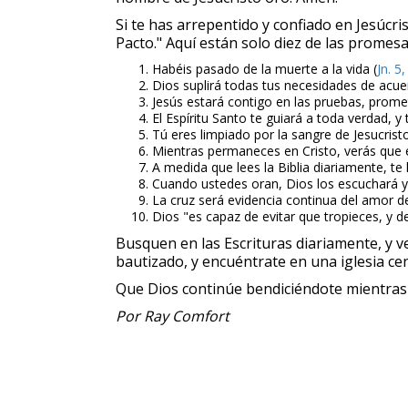
Si te has arrepentido y confiado en Jesúcr
Pacto." Aquí están solo diez de las prome
Habéis pasado de la muerte a la vida (
Jn. 5,
Dios suplirá todas tus necesidades de acue
Jesús estará contigo en las pruebas, prome
El Espíritu Santo te guiará a toda verdad, y 
Tú eres limpiado por la sangre de Jesucrist
Mientras permaneces en Cristo, verás que el
A medida que lees la Biblia diariamente, te 
Cuando ustedes oran, Dios los escuchará y
La cruz será evidencia continua del amor de
Dios "es capaz de evitar que tropieces, y d
Busquen en las Escrituras diariamente, y 
bautizado, y encuéntrate en una iglesia ce
Que Dios continúe bendiciéndote mientras
Por Ray Comfort