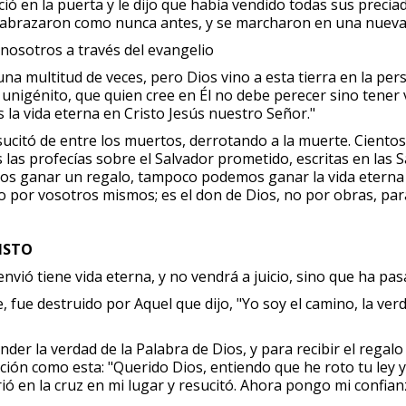
ió en la puerta y le dijo que había vendido todas sus precia
e abrazaron como nunca antes, y se marcharon en una nueva 
nosotros a través del evangelio
 multitud de veces, pero Dios vino a esta tierra en la per
nigénito, que quien cree en Él no debe perecer sino tener vi
 la vida eterna en Cristo Jesús nuestro Señor."
 resucitó de entre los muertos, derrotando a la muerte. Cient
 las profecías sobre el Salvador prometido, escritas en las 
os ganar un regalo, tampoco podemos ganar la vida etern
 no por vosotros mismos; es el don de Dios, no por obras, para
RISTO
nvió tiene vida eterna, y no vendrá a juicio, sino que ha pasa
fue destruido por Aquel que dijo, "Yo soy el camino, la verdad, 
der la verdad de la Palabra de Dios, y para recibir el regalo
ción como esta: "Querido Dios, entiendo que he roto tu ley y
ió en la cruz en mi lugar y resucitó. Ahora pongo mi confian