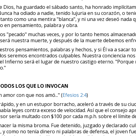
e Dios, ha guardado el sábado santo, ha honrado implícitam
ca ha odiado a nadie, tenido lujuria en su corazón, o tenido
jo tanto como una mentira "blanca", y ni una vez deseó nada q
to en pensamiento, palabra y obra.
s "pecado" muchas veces, y por lo tanto hemos almacenado l
 será nuestra muerte, y después de la muerte debemos enfren
nuestros pensamientos, palabras y hechos, y si Él va a sacar
 todos seremos encontrados culpables. Nuestra conciencia no
y el Infierno será el lugar de nuestro castigo eterno. "Porqu
o."
A TODOS LOS QUE LO INVOCAN
an amor con que nos amó..." (
Efesios 2:4
)
ápido, y en un estupor borracho, aceleró a través de su ciu
había leyes contra exceso de velocidad. Así que el consejo ap
or sería multado con $100 por cada m.p.h. sobre el límite de
ió hacer la misma broma. Fue detenido, juzgado y declarado cu
, y como no tenía dinero ni palabras de defensa, el joven fu