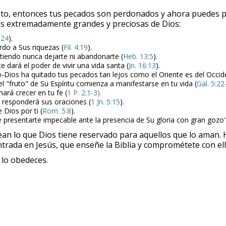
isto, entonces tus pecados son perdonados y ahora puedes p
sas extremadamente grandes y preciosas de Dios:
 24
).
rdo a Sus riquezas (
Fil. 4:19
).
tiendo nunca dejarte ni abandonarte (
Heb. 13:5
).
te dará el poder de vivir una vida santa (
Jn. 16:13
).
o-Dios ha quitado tus pecados tan lejos como el Oriente es del Occid
 "fruto" de Su Espíritu comienza a manifestarse en tu vida (
Gal. 5:22
hará crecer en tu fe (
1 P. 2:1-3).
 responderá sus oraciones (
1 Jn. 5:15
).
 Dios por ti (
Rom. 5:8
).
e presentarte impecable ante la presencia de Su gloria con gran gozo"
vean lo que Dios tiene reservado para aquellos que lo aman.
ntrada en Jesús, que enseñe la Biblia y comprométete con ell
 lo obedeces.