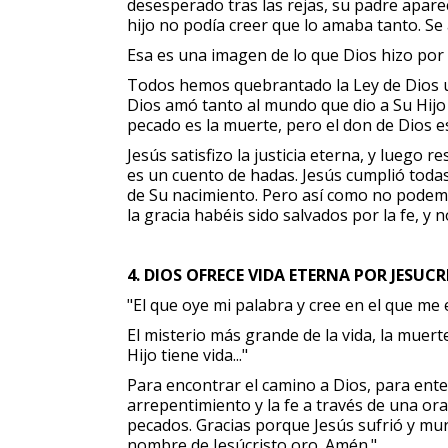
desesperado tras las rejas, su padre aparec
hijo no podía creer que lo amaba tanto. S
Esa es una imagen de lo que Dios hizo por 
Todos hemos quebrantado la Ley de Dios una
Dios amó tanto al mundo que dio a Su Hijo u
pecado es la muerte, pero el don de Dios es
Jesús satisfizo la justicia eterna, y luego
es un cuento de hadas. Jesús cumplió todas
de Su nacimiento. Pero así como no podem
la gracia habéis sido salvados por la fe, y
4. DIOS OFRECE VIDA ETERNA POR JESUC
"El que oye mi palabra y cree en el que me e
El misterio más grande de la vida, la muerte, 
Hijo tiene vida..."
Para encontrar el camino a Dios, para enten
arrepentimiento y la fe a través de una ora
pecados. Gracias porque Jesús sufrió y mur
nombre de Jesúcristo oro. Amén."